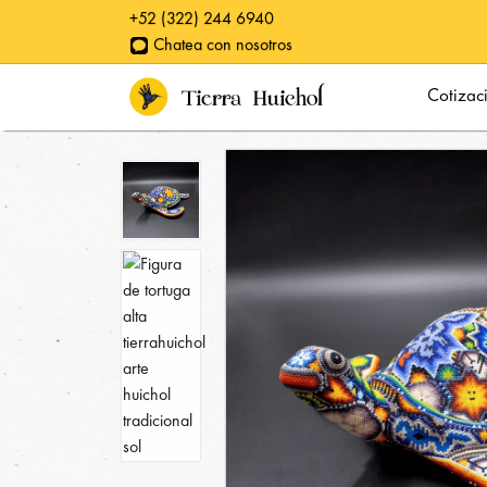
+52 (322) 244 6940
Chatea con nosotros
Cotizaciones empresariales
Cotizac
Reconocimientos Clásicos
Reconocimientos a tu medida
Piezas especiales
Cuadros de arte huichol
Catálogo
Colecciones
Especiales
Nosotros
Simbología Huichol
Galerías
Blog