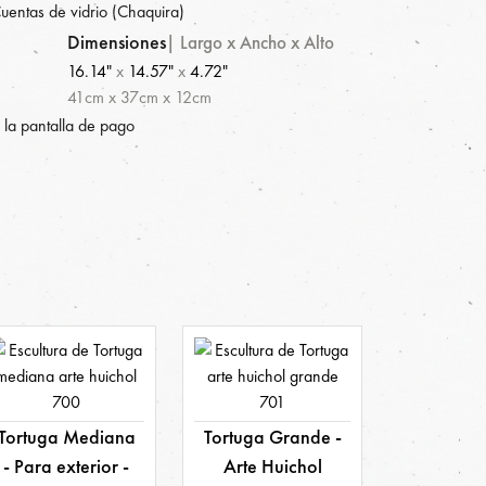
entas de vidrio (Chaquira)
Dimensiones
|
Largo x Ancho x Alto
16.14"
x
14.57"
x
4.72"
41
cm
x
37
cm
x
12
cm
 la pantalla de pago
Tortuga Mediana
Tortuga Grande -
- Para exterior -
Arte Huichol