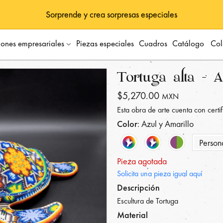
Sorprende y crea sorpresas especiales
iones empresariales
Piezas especiales
Cuadros
Catálogo
Col
Tortuga alta - A
$5,270.00
MXN
Esta obra de arte cuenta con certi
Color
: Azul y Amarillo
Person
Pieza agotada
Solicita una pieza igual aquí
Descripción
Escultura de Tortuga
Material