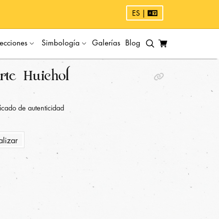
ES |
ecciones
Simbología
Galerías
Blog
rte Huichol
ficado de autenticidad
alizar