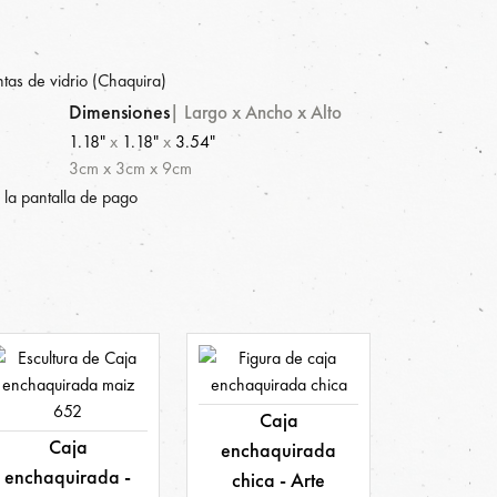
as de vidrio (Chaquira)
Dimensiones
|
Largo x Ancho x Alto
1.18"
x
1.18"
x
3.54"
3
cm
x
3
cm
x
9
cm
 la pantalla de pago
Caja
Caja
enchaquirada
enchaquirada -
chica - Arte