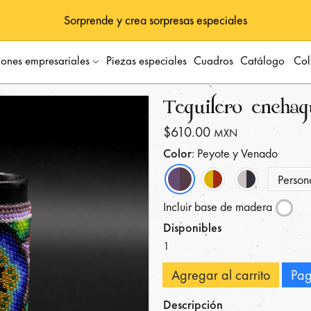
Sorprende y crea sorpresas especiales
iones empresariales
Piezas especiales
Cuadros
Catálogo
Col
Tequilero enchaq
$610.00
MXN
Color
: Peyote y Venado
Person
Incluir base de madera
Disponibles
1
Agregar al carrito
Pag
Descripción