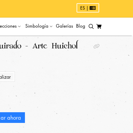
ES |
ecciones
Simbología
Galerías
Blog
uirado - Arte Huichol
alizar
ar ahora