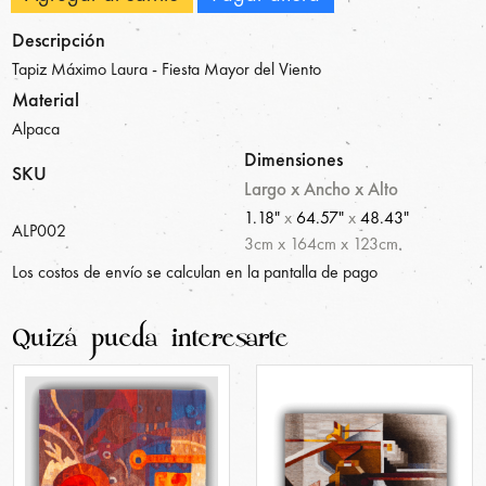
Descripción
Tapiz Máximo Laura - Fiesta Mayor del Viento
Material
Alpaca
Dimensiones
SKU
Largo x Ancho x Alto
1.18"
x
64.57"
x
48.43"
ALP002
3
cm
x
164
cm
x
123
cm
Los costos de envío se calculan en la pantalla de pago
Quizá pueda interesarte