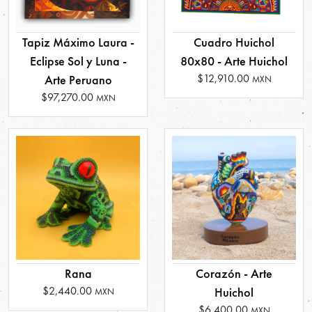
Tapiz Máximo Laura -
Cuadro Huichol
Eclipse Sol y Luna -
80x80 - Arte Huichol
$12,910.00
Arte Peruano
MXN
$97,270.00
MXN
Rana
Corazón - Arte
$2,440.00
Huichol
MXN
$6,400.00
MXN