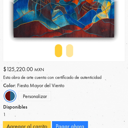
Anterior
Si
$125,220.00
MXN
Esta obra de arte cuenta con certificado de autenticidad
Color
: Fiesta Mayor del Viento
Personalizar
Disponibles
1
Agregar al carrito
Pagar ahora