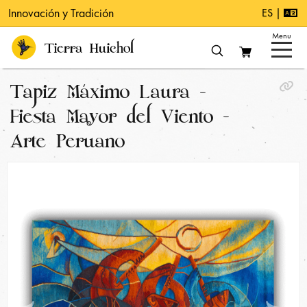
Innovación y Tradición
ES |
Menu
Cotizaciones empresariales
Reconocimientos Clásicos
Tapiz Máximo Laura -
Reconocimientos a tu medida
Piezas especiales
Fiesta Mayor del Viento -
Cuadros de arte huichol
Arte Peruano
Catálogo
Colecciones
Especiales
Nosotros
Simbología Huichol
Galerías
Blog