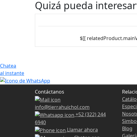
Quizá pueda interesar
$[[ relatedProduct.main
Chatea
al instante
Contáctanos
Relac
Catál
Especi
info@tierrahuichol.com
Nosot
+52 (322) 244
Simbol
6940
Blog
Llamar ahora
Galerí