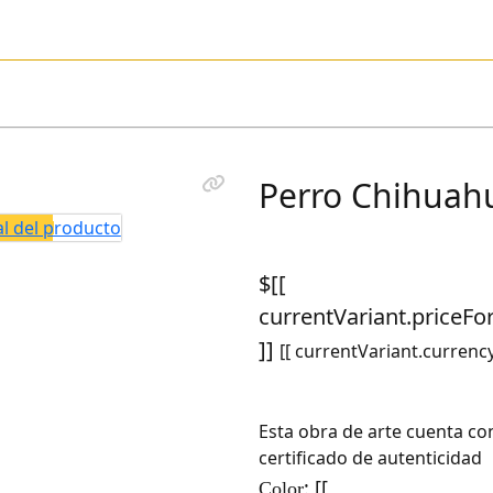
Perro Chihuah
$[[
currentVariant.priceF
]]
[[ currentVariant.currency
Esta obra de arte cuenta co
certificado de autenticidad
: [[
Color