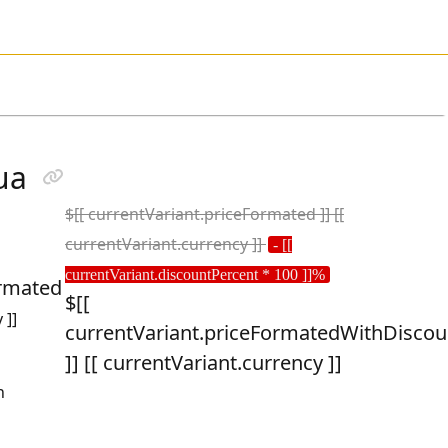
ua
$[[ currentVariant.priceFormated ]] [[
currentVariant.currency ]]
- [[
currentVariant.discountPercent * 100 ]]%
ormated
$[[
 ]]
currentVariant.priceFormatedWithDiscou
]] [[ currentVariant.currency ]]
n