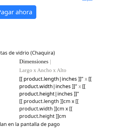
Pagar ahora
tas de vidrio (Chaquira)
Dimensiones
|
Largo x Ancho x Alto
[[ product.length|inches ]]"
x
[[
product.width|inches ]]"
x
[[
product.height|inches ]]"
[[ product.length ]]
cm
x
[[
product.width ]]
cm
x
[[
product.height ]]
cm
lan en la pantalla de pago