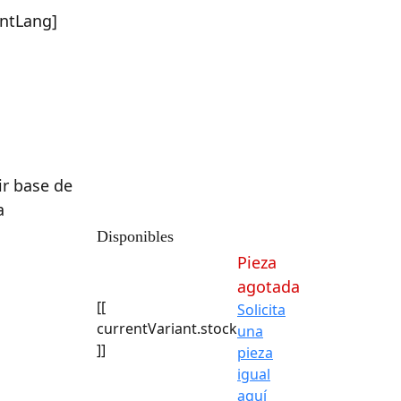
entLang]
Disponibles
Pieza
agotada
[[
Solicita
currentVariant.stock
una
]]
pieza
igual
aquí