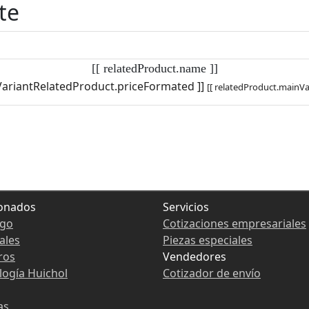
te
[[ relatedProduct.name ]]
VariantRelatedProduct.priceFormated ]]
[[ relatedProduct.mainVa
ionados
Servicios
ogo
Cotizaciones empresariales
ales
Piezas especiales
ros
Vendedores
ogía Huichol
Cotizador de envío
as