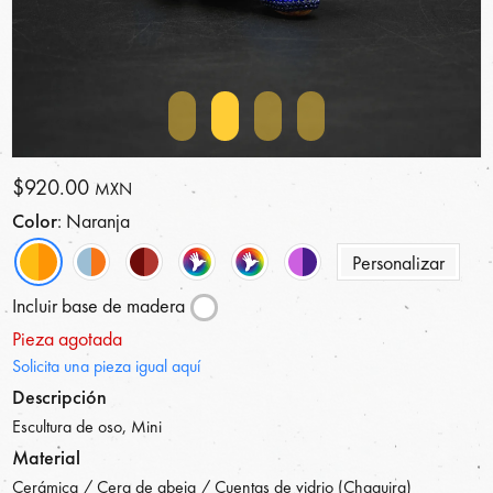
$920.00
MXN
Color
: Naranja
Personalizar
Incluir base de madera
Pieza agotada
Solicita una pieza igual aquí
Descripción
Escultura de oso, Mini
Material
Cerámica / Cera de abeja / Cuentas de vidrio (Chaquira)