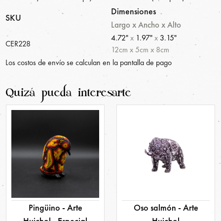
Dimensiones
SKU
Largo x Ancho x Alto
4.72"
x
1.97"
x
3.15"
CER228
12
cm
x
5
cm
x
8
cm
Los costos de envío se calculan en la pantalla de pago
Quizá pueda interesarte
Pingüino - Arte
Oso salmón - Arte
Huichol - Especial
Huichol