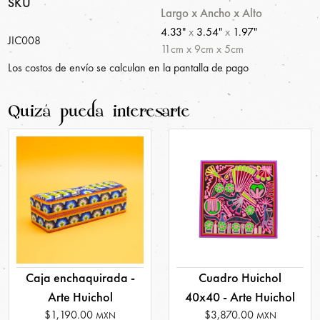
SKU
Largo x Ancho x Alto
4.33"
x
3.54"
x
1.97"
JIC008
11
cm
x
9
cm
x
5
cm
Los costos de envío se calculan en la pantalla de pago
Quizá pueda interesarte
Caja enchaquirada -
Cuadro Huichol
Arte Huichol
40x40 - Arte Huichol
$1,190.00
$3,870.00
MXN
MXN