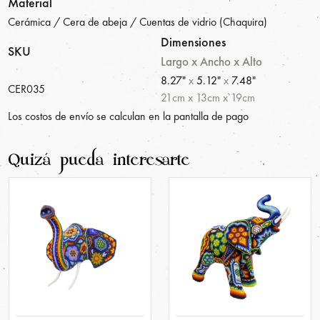
Material
Cerámica / Cera de abeja / Cuentas de vidrio (Chaquira)
Dimensiones
SKU
Largo x Ancho x Alto
8.27"
x
5.12"
x
7.48"
CER035
21
cm
x
13
cm
x
19
cm
Los costos de envío se calculan en la pantalla de pago
Quizá pueda interesarte