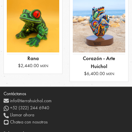
Rana
Corazón - Arte
$2,440.00
Huichol
MXN
$6,400.00
MXN
Contáctanos
info@tierrahuichol.com
+52 (322) 244 6940
Llamar ahora
Chatea con nosotros