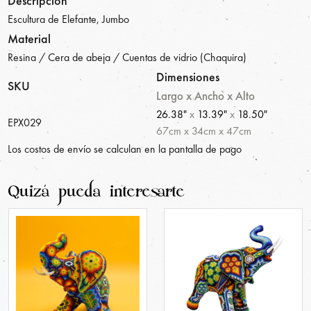
Descripción
Escultura de Elefante, Jumbo
Material
Resina / Cera de abeja / Cuentas de vidrio (Chaquira)
Dimensiones
SKU
Largo x Ancho x Alto
26.38"
x
13.39"
x
18.50"
EPX029
67
cm
x
34
cm
x
47
cm
Los costos de envío se calculan en la pantalla de pago
Quizá pueda interesarte