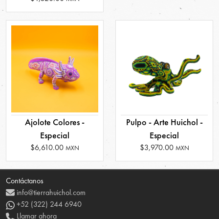
Ajolote Colores -
Pulpo - Arte Huichol -
Especial
Especial
$6,610.00
$3,970.00
MXN
MXN
Contáctanos
info@tierrahuichol.com
+52 (322) 244 6940
Llamar ahora