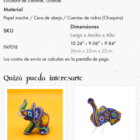
Escultura de Elefante, Grande
Material
Papel maché / Cera de abeja / Cuentas de vidrio (Chaquira)
Dimensiones
SKU
Largo x Ancho x Alto
10.24"
x
9.06"
x
9.84"
PAP018
26
cm
x
23
cm
x
25
cm
Los costos de envío se calculan en la pantalla de pago
Quizá pueda interesarte