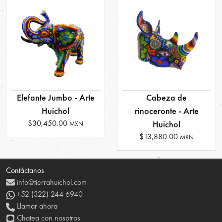
Elefante Jumbo - Arte
Cabeza de
Huichol
rinoceronte - Arte
$30,450.00
Huichol
MXN
$13,880.00
MXN
Contáctanos
info@tierrahuichol.com
+52 (322) 244 6940
Llamar ahora
Chatea con nosotros