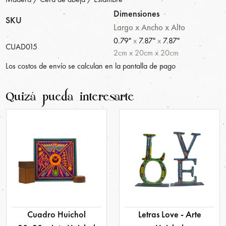
Dimensiones
SKU
Largo x Ancho x Alto
0.79"
x
7.87"
x
7.87"
CUAD015
2
cm
x
20
cm
x
20
cm
Los costos de envío se calculan en la pantalla de pago
Quizá pueda interesarte
Cuadro Huichol
Letras Love - Arte