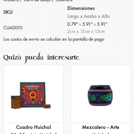
Dimensiones
SKU
Largo x Ancho x Alto
0.79"
x
5.91"
x
5.91"
CUAD010
2
cm
x
15
cm
x
15
cm
Los costos de envío se calculan en la pantalla de pago
Quizá pueda interesarte
Cuadro Huichol
Mezcalero - Arte