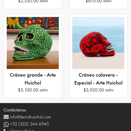
$2,550.00
$670.00
MXN
MXN
Cráneo grande - Arte
Cráneo calavera -
Huichol
Especial - Arte Huichol
$5,100.00
$3,020.00
MXN
MXN
Contáctanos
info@tierrahuichol.com
+52 (322) 244 6940
Llamar ahora