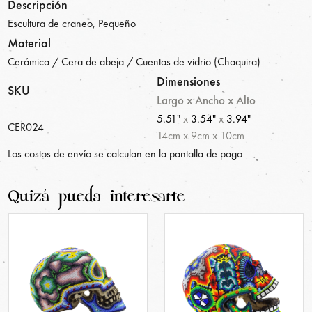
Descripción
Escultura de craneo, Pequeño
Material
Cerámica / Cera de abeja / Cuentas de vidrio (Chaquira)
Dimensiones
SKU
Largo x Ancho x Alto
5.51"
x
3.54"
x
3.94"
CER024
14
cm
x
9
cm
x
10
cm
Los costos de envío se calculan en la pantalla de pago
Quizá pueda interesarte