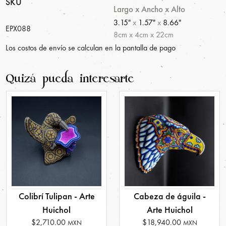
SKU
Largo x Ancho x Alto
3.15"
x
1.57"
x
8.66"
EPX088
8
cm
x
4
cm
x
22
cm
Los costos de envío se calculan en la pantalla de pago
Quizá pueda interesarte
Colibrí Tulipan - Arte
Cabeza de águila -
Huichol
Arte Huichol
$2,710.00
$18,940.00
MXN
MXN