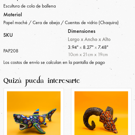
Escultura de cola de ballena
Material
Papel maché / Cera de abeja / Cuentas de vidrio (Chaquira)
Dimensiones
SKU
Largo x Ancho x Alto
3.94"
x
8.27"
x
7.48"
PAP208
10
cm
x
21
cm
x
19
cm
Los costos de envío se calculan en la pantalla de pago
Quizá pueda interesarte