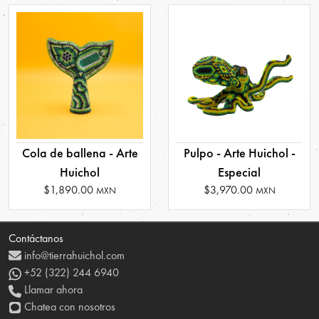
Cola de ballena - Arte
Pulpo - Arte Huichol -
Huichol
Especial
$1,890.00
$3,970.00
MXN
MXN
Contáctanos
info@tierrahuichol.com
+52 (322) 244 6940
Llamar ahora
Chatea con nosotros