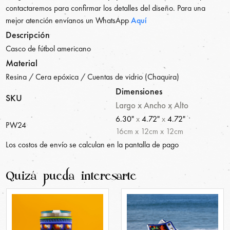
contactaremos para confirmar los detalles del diseño. Para una
mejor atención envíanos un WhatsApp
Aquí
Descripción
Casco de fútbol americano
Material
Resina / Cera epóxica / Cuentas de vidrio (Chaquira)
Dimensiones
SKU
Largo x Ancho x Alto
6.30"
x
4.72"
x
4.72"
PW24
16
cm
x
12
cm
x
12
cm
Los costos de envío se calculan en la pantalla de pago
Quizá pueda interesarte