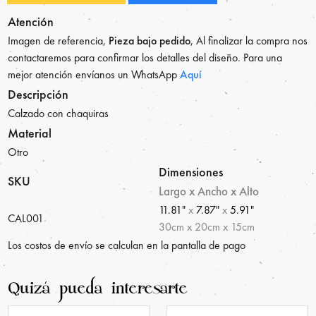
Atención
Imagen de referencia,
Pieza bajo pedido
, Al finalizar la compra nos
contactaremos para confirmar los detalles del diseño. Para una
mejor atención envíanos un WhatsApp
Aquí
Descripción
Calzado con chaquiras
Material
Otro
Dimensiones
SKU
Largo x Ancho x Alto
11.81"
x
7.87"
x
5.91"
CAL001
30
cm
x
20
cm
x
15
cm
Los costos de envío se calculan en la pantalla de pago
Quizá pueda interesarte