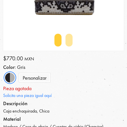
$770.00
MXN
Color
: Gris
Personalizar
Pieza agotada
Solicita una pieza igual aquí
Descripción
Caja enchaquirada, Chica
Material
Madera / Cera de abeja / Cuentas de vidrio (Chaquira)