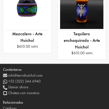
Mezcalero - Arte
Tequilero
Huichol
enchaquirado - Arte
$610.00
Huichol
MXN
$610.00
MXN
Contáctanos
info@tierrahuichol.com
+52 (322) 244 6940
Llamar ahora
Chatea con nosotros
Relacionados
Catálogo