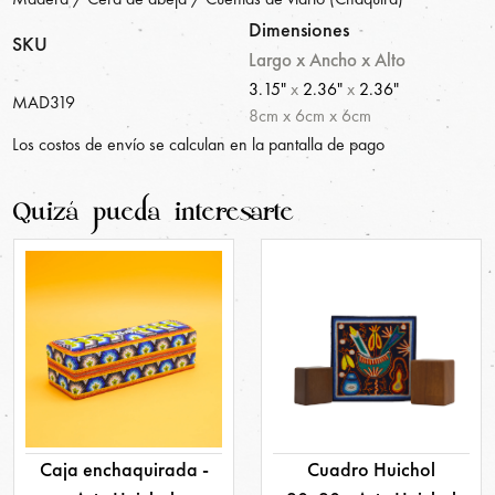
Dimensiones
SKU
Largo x Ancho x Alto
3.15"
x
2.36"
x
2.36"
MAD319
8
cm
x
6
cm
x
6
cm
Los costos de envío se calculan en la pantalla de pago
Quizá pueda interesarte
Caja enchaquirada -
Cuadro Huichol