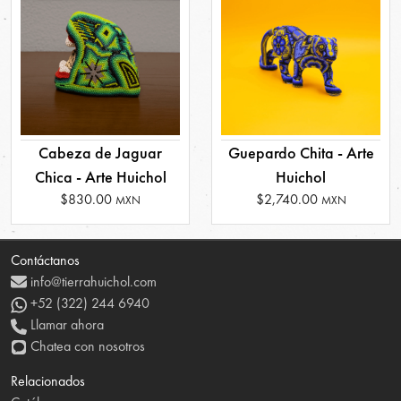
Cabeza de Jaguar
Guepardo Chita - Arte
Chica - Arte Huichol
Huichol
$830.00
$2,740.00
MXN
MXN
Contáctanos
info@tierrahuichol.com
+52 (322) 244 6940
Llamar ahora
Chatea con nosotros
Relacionados