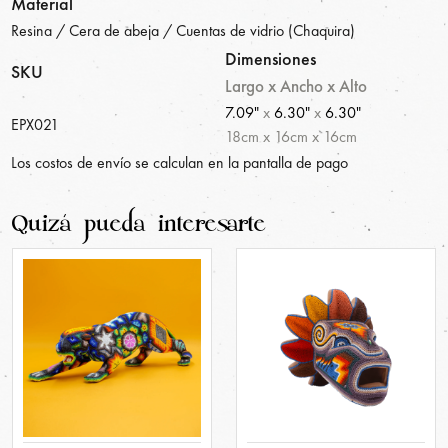
Material
Resina / Cera de abeja / Cuentas de vidrio (Chaquira)
Dimensiones
SKU
Largo x Ancho x Alto
7.09"
x
6.30"
x
6.30"
EPX021
18
cm
x
16
cm
x
16
cm
Los costos de envío se calculan en la pantalla de pago
Quizá pueda interesarte