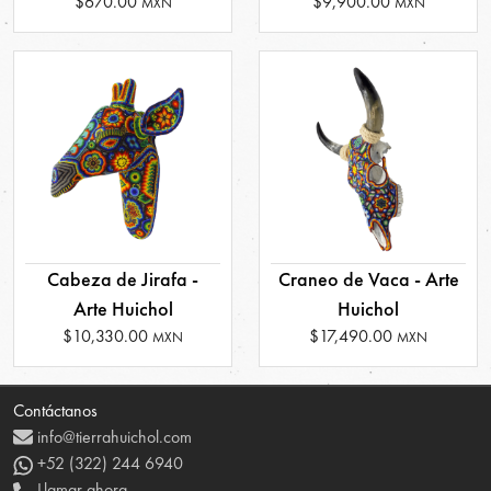
$670.00
$9,900.00
MXN
MXN
Cabeza de Jirafa -
Craneo de Vaca - Arte
Arte Huichol
Huichol
$10,330.00
$17,490.00
MXN
MXN
Contáctanos
info@tierrahuichol.com
+52 (322) 244 6940
Llamar ahora