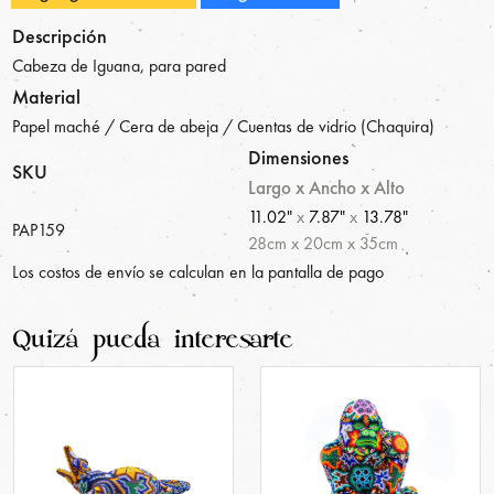
Descripción
Cabeza de Iguana, para pared
Material
Papel maché / Cera de abeja / Cuentas de vidrio (Chaquira)
Dimensiones
SKU
Largo x Ancho x Alto
11.02"
x
7.87"
x
13.78"
PAP159
28
cm
x
20
cm
x
35
cm
Los costos de envío se calculan en la pantalla de pago
Quizá pueda interesarte