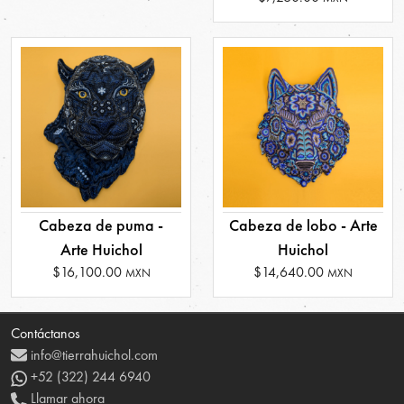
Cabeza de puma -
Cabeza de lobo - Arte
Arte Huichol
Huichol
$16,100.00
$14,640.00
MXN
MXN
Contáctanos
info@tierrahuichol.com
+52 (322) 244 6940
Llamar ahora