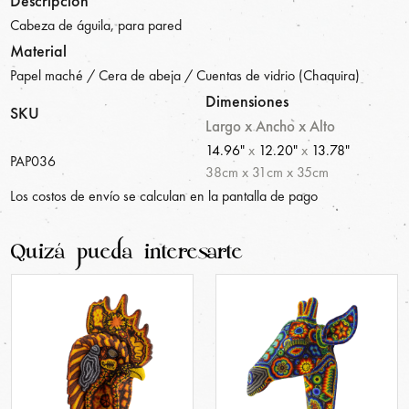
Descripción
Cabeza de águila, para pared
Material
Papel maché / Cera de abeja / Cuentas de vidrio (Chaquira)
Dimensiones
SKU
Largo x Ancho x Alto
14.96"
x
12.20"
x
13.78"
PAP036
38
cm
x
31
cm
x
35
cm
Los costos de envío se calculan en la pantalla de pago
Quizá pueda interesarte