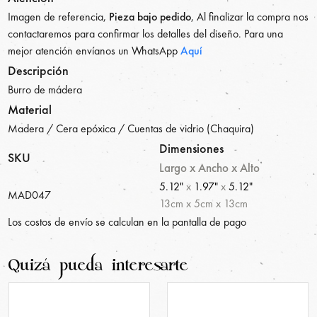
Imagen de referencia,
Pieza bajo pedido
, Al finalizar la compra nos
contactaremos para confirmar los detalles del diseño. Para una
mejor atención envíanos un WhatsApp
Aquí
Descripción
Burro de mádera
Material
Madera / Cera epóxica / Cuentas de vidrio (Chaquira)
Dimensiones
SKU
Largo x Ancho x Alto
5.12"
x
1.97"
x
5.12"
MAD047
13
cm
x
5
cm
x
13
cm
Los costos de envío se calculan en la pantalla de pago
Quizá pueda interesarte