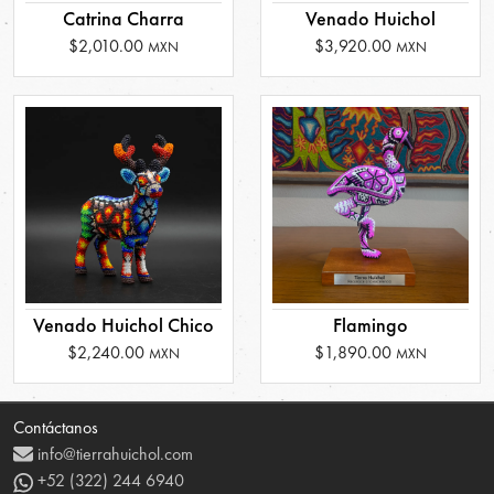
Catrina Charra
Venado Huichol
$2,010.00
$3,920.00
MXN
MXN
Venado Huichol Chico
Flamingo
$2,240.00
$1,890.00
MXN
MXN
Contáctanos
info@tierrahuichol.com
+52 (322) 244 6940