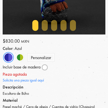
$830.00
MXN
Color
: Azul
Personalizar
Incluir base de madera
Pieza agotada
Solicita una pieza igual aquí
Descripción
Escultura de Búho
Material
Papel maché / Cera de abeja / Cuentas de vidrio (Chaquira)