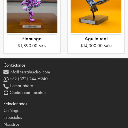
Flamingo
Aguila real
$1,890.00
$14,300.00
MXN
MXN
Contáctanos
info@tierrahuichol.com
+52 (322) 244 6940
Llamar ahora
Chatea con nosotros
Relacionados
Catálogo
Especiales
Nosotros