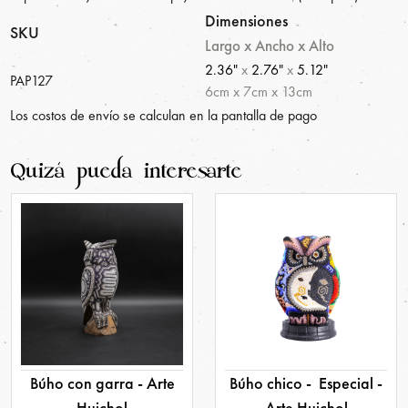
Dimensiones
SKU
Largo x Ancho x Alto
2.36"
x
2.76"
x
5.12"
PAP127
6
cm
x
7
cm
x
13
cm
Los costos de envío se calculan en la pantalla de pago
Quizá pueda interesarte
Búho con garra - Arte
Búho chico - Especial -
Huichol
Arte Huichol