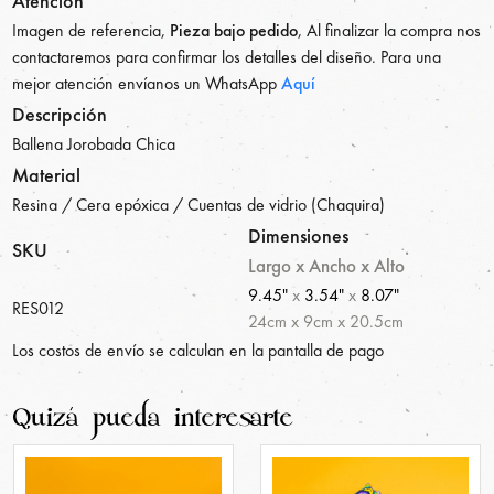
Atención
Imagen de referencia,
Pieza bajo pedido
, Al finalizar la compra nos
contactaremos para confirmar los detalles del diseño. Para una
mejor atención envíanos un WhatsApp
Aquí
Descripción
Ballena Jorobada Chica
Material
Resina / Cera epóxica / Cuentas de vidrio (Chaquira)
Dimensiones
SKU
Largo x Ancho x Alto
9.45"
x
3.54"
x
8.07"
RES012
24
cm
x
9
cm
x
20.5
cm
Los costos de envío se calculan en la pantalla de pago
Quizá pueda interesarte