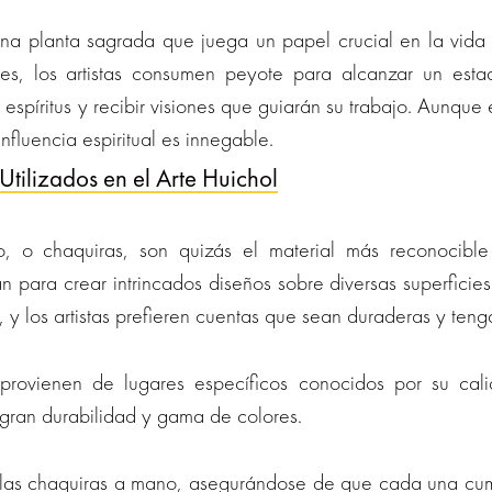
 una planta sagrada que juega un papel crucial en la vida e
nes, los artistas consumen peyote para alcanzar un est
espíritus y recibir visiones que guiarán su trabajo. Aunque
 influencia espiritual es innegable.
Utilizados en el Arte Huichol
o, o chaquiras, son quizás el material más reconocible 
an para crear intrincados diseños sobre diversas superficies
, y los artistas prefieren cuentas que sean duraderas y teng
provienen de lugares específicos conocidos por su calid
 gran durabilidad y gama de colores.
an las chaquiras a mano, asegurándose de que cada una cu