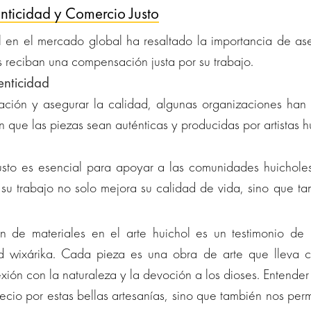
nticidad y Comercio Justo
l en el mercado global ha resaltado la importancia de as
as reciban una compensación justa por su trabajo.
enticidad
icación y asegurar la calidad, algunas organizaciones ha
n que las piezas sean auténticas y producidas por artistas h
sto es esencial para apoyar a las comunidades huicholes.
su trabajo no solo mejora su calidad de vida, sino que ta
n de materiales en el arte huichol es un testimonio de l
ad wixárika. Cada pieza es una obra de arte que lleva 
exión con la naturaleza y la devoción a los dioses. Entende
ecio por estas bellas artesanías, sino que también nos per