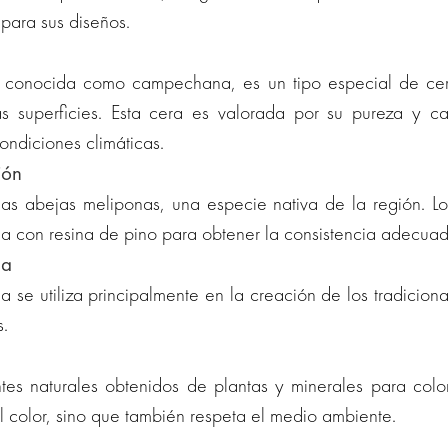
para sus diseños.
conocida como campechana, es un tipo especial de cera
las superficies. Esta cera es valorada por su pureza y 
ondiciones climáticas.
ión
as abejas meliponas, una especie nativa de la región. Los
a con resina de pino para obtener la consistencia adecuad
na
a se utiliza principalmente en la creación de los tradicion
s.
intes naturales obtenidos de plantas y minerales para color
l color, sino que también respeta el medio ambiente.